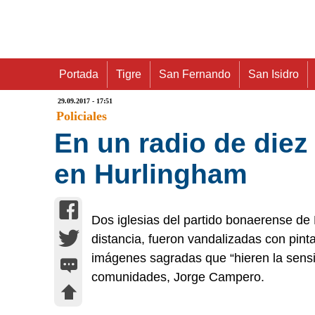
Portada
Tigre
San Fernando
San Isidro
29.09.2017 - 17:51
Policiales
En un radio de diez
en Hurlingham
Dos iglesias del partido bonaerense de
distancia, fueron vandalizadas con pint
imágenes sagradas que “hieren la sensib
comunidades, Jorge Campero.