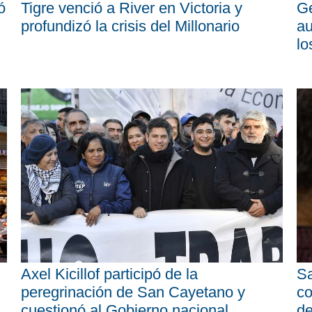
ó
Tigre venció a River en Victoria y
Ge
profundizó la crisis del Millonario
au
lo
Axel Kicillof participó de la
Sa
peregrinación de San Cayetano y
co
cuestionó al Gobierno nacional
d