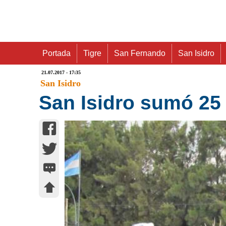
Portada
Tigre
San Fernando
San Isidro
21.07.2017 - 17:35
San Isidro
San Isidro sumó 25 