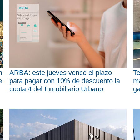
n
ARBA: este jueves vence el plazo
Te
e
para pagar con 10% de descuento la
má
cuota 4 del Inmobiliario Urbano
ga