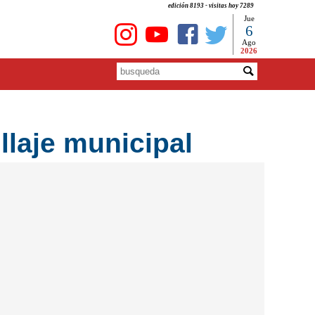
edición 8193 - visitas hoy 7289
Jue
6
Ago
2026
llaje municipal