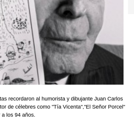
stas recordaron al humorista y dibujante Juan Carlos
r de célebres como "Tí­a Vicenta","El Señor Porcel"
r a los 94 años.