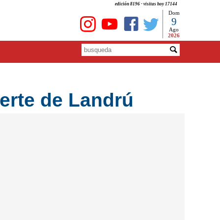
edición 8196 - visitas hoy 17144
Dom
9
Ago
2026
uerte de Landrú