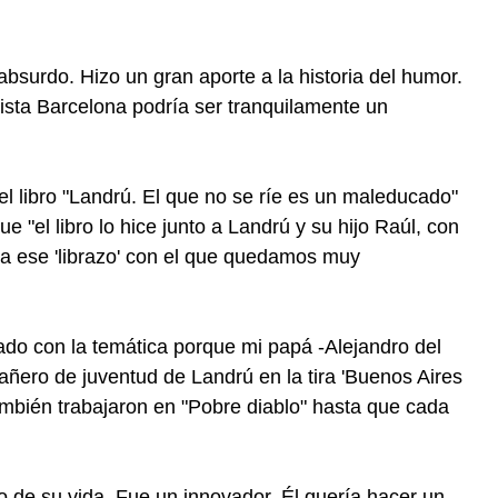
absurdo. Hizo un gran aporte a la historia del humor.
ista Barcelona podría ser tranquilamente un
el libro "Landrú. El que no se ríe es un maleducado"
 "el libro lo hice junto a Landrú y su hijo Raúl, con
ra ese 'librazo' con el que quedamos muy
zado con la temática porque mi papá -Alejandro del
añero de juventud de Landrú en la tira 'Buenos Aires
también trabajaron en "Pobre diablo" hasta que cada
zo de su vida. Fue un innovador. Él quería hacer un