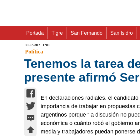
Portada
Tigre
San Fernando
San Isidro
01.07.2017 - 17:11
Política
Tenemos la tarea de
presente afirmó Se
En declaraciones radiales, el candidato 
importancia de trabajar en propuestas 
argentinos porque “la discusión no pued
económica o cuánto robó el gobierno ant
media y trabajadores puedan ponerse de