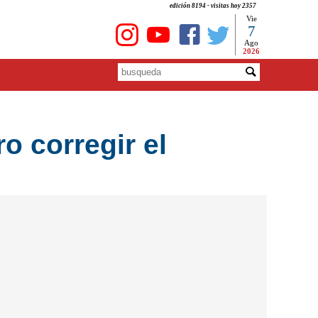
edición 8194 - visitas hoy 2357
Vie
7
Ago
2026
o corregir el