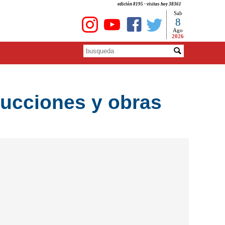
edición 8195 - visitas hoy 38361
Sab
8
Ago
2026
rucciones y obras