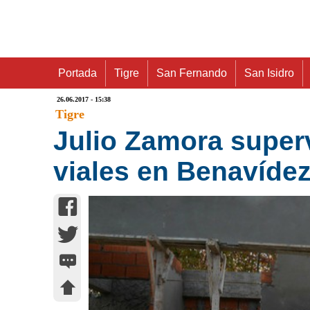
Portada
Tigre
San Fernando
San Isidro
26.06.2017 - 15:38
Tigre
Julio Zamora super
viales en Benavíde