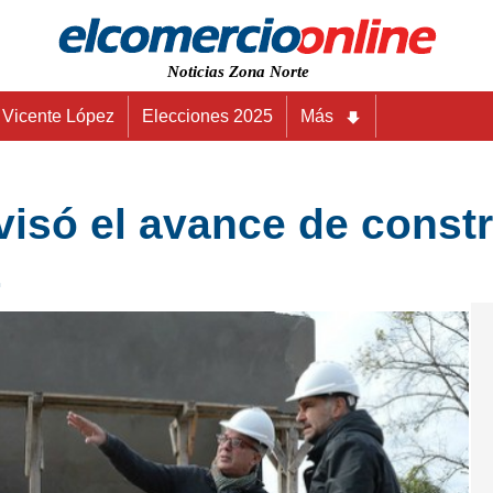
Noticias Zona Norte
Vicente López
Elecciones 2025
Más
visó el avance de const
z