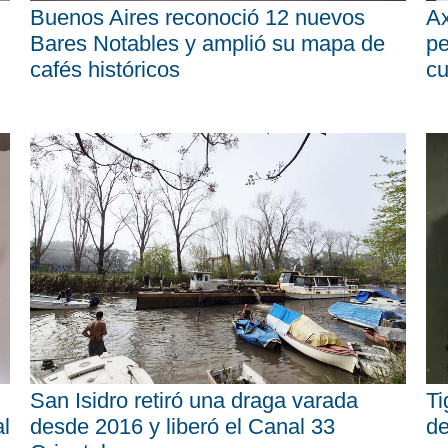
Buenos Aires reconoció 12 nuevos
Ax
Bares Notables y amplió su mapa de
pe
cafés históricos
cu
San Isidro retiró una draga varada
Ti
al
desde 2016 y liberó el Canal 33
de