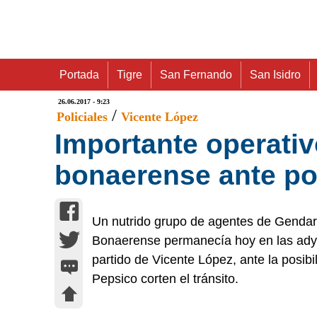
Portada
Tigre
San Fernando
San Isidro
26.06.2017 - 9:23
/
Policiales
Vicente López
Importante operativ
bonaerense ante po
Un nutrido grupo de agentes de Gendarm
Bonaerense permanecía hoy en las adya
partido de Vicente López, ante la posib
Pepsico corten el tránsito.