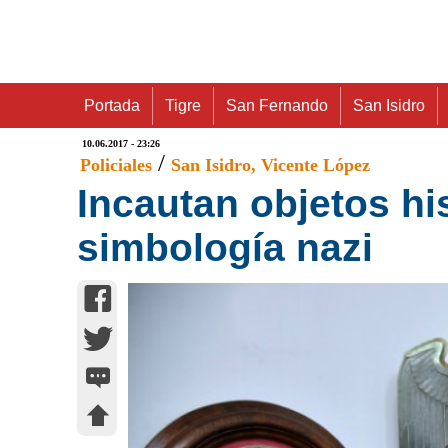
Portada
Tigre
San Fernando
San Isidro
10.06.2017 - 23:26
/
Policiales
San Isidro
, Vicente López
Incautan objetos hi
simbología nazi