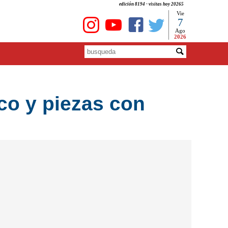
edición 8194 - visitas hoy 20265
Vie
7
Ago
2026
ico y piezas con