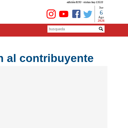
edición 8193 - visitas hoy 13533
Jue
6
Ago
2026
 al contribuyente