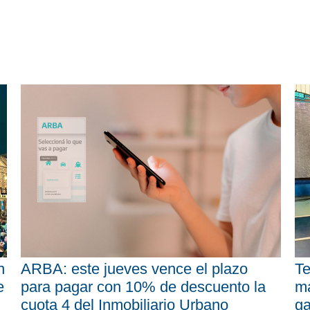
n
ARBA: este jueves vence el plazo
Te
e
para pagar con 10% de descuento la
má
cuota 4 del Inmobiliario Urbano
ga