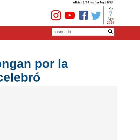
edición 8194 - visitas hoy 13635
Vie
7
Ago
2026
ongan por la
celebró