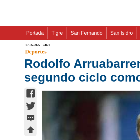
Portada
Tigre
San Fernando
San Isidro
07.06.2026 - 23:21
Deportes
Rodolfo Arruabarren
segundo ciclo como