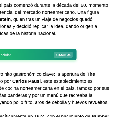
el país comenzó durante la década del 60, momento
otencial del mercado norteamericano. Una figura
stein
, quien tras un viaje de negocios quedó
iones y decidió replicar la idea, dando origen a
as de la historia nacional.
o hito gastronómico clave: la apertura de
The
do por
Carlos Pausi
, este establecimiento es
de cocina norteamericana en el país, famoso por sus
ñas banderas y por un menú que recreaba la
yendo pollo frito, aros de cebolla y huevos revueltos.
ecíficamente en 1974, con el nacimiento de
Pumper