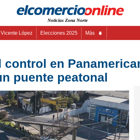
Noticias Zona Norte
Vicente López
Elecciones 2025
Más
l control en Panamerica
un puente peatonal