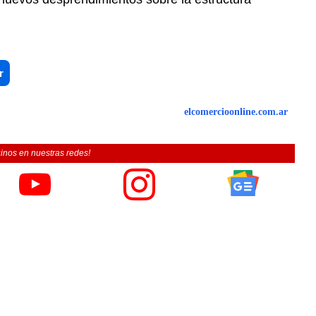
r
elcomercioonline.com.ar
inos en nuestras redes!