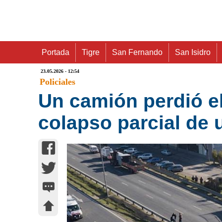
Portada
Tigre
San Fernando
San Isidro
23.05.2026 - 12:54
Policiales
Un camión perdió e
colapso parcial de 