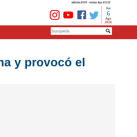
edición 8193 - visitas hoy 41533
Jue
6
Ago
2026
na y provocó el