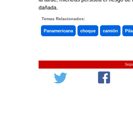
dañada.
Temas Relacionados:
Panamericana
choque
camión
Pila
Segu