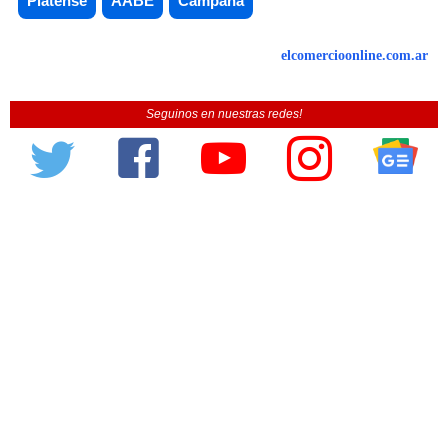
Platense
AABE
Campana
elcomercioonline.com.ar
Seguinos en nuestras redes!