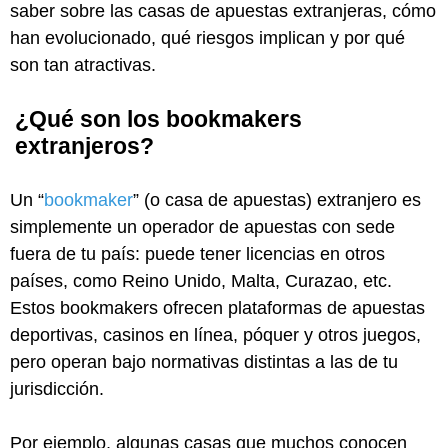
saber sobre las casas de apuestas extranjeras, cómo
han evolucionado, qué riesgos implican y por qué
son tan atractivas.
¿Qué son los bookmakers
extranjeros?
Un “
bookmaker
” (o casa de apuestas) extranjero es
simplemente un operador de apuestas con sede
fuera de tu país: puede tener licencias en otros
países, como Reino Unido, Malta, Curazao, etc.
Estos bookmakers ofrecen plataformas de apuestas
deportivas, casinos en línea, póquer y otros juegos,
pero operan bajo normativas distintas a las de tu
jurisdicción.
Por ejemplo, algunas casas que muchos conocen