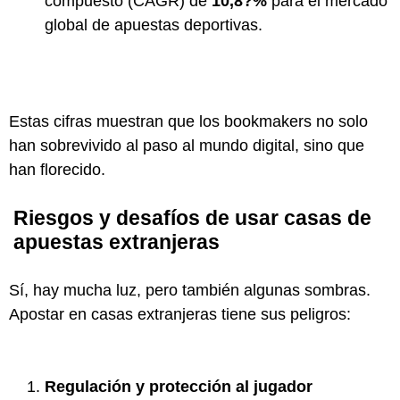
compuesto (CAGR) de
10,8?%
para el mercado
global de apuestas deportivas.
Estas cifras muestran que los bookmakers no solo
han sobrevivido al paso al mundo digital, sino que
han florecido.
Riesgos y desafíos de usar casas de
apuestas extranjeras
Sí, hay mucha luz, pero también algunas sombras.
Apostar en casas extranjeras tiene sus peligros:
Regulación y protección al jugador