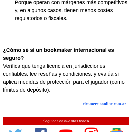
Porque operan con márgenes más competitivos
y, en algunos casos, tienen menos costes
regulatorios o fiscales.
¿Cómo sé si un bookmaker internacional es
seguro?
Verifica que tenga licencia en jurisdicciones
confiables, lee reseñas y condiciones, y evalúa si
aplica medidas de protección para el jugador (como
límites de depósito).
elcomercioonline.com.ar
Seguinos en nuestras redes!