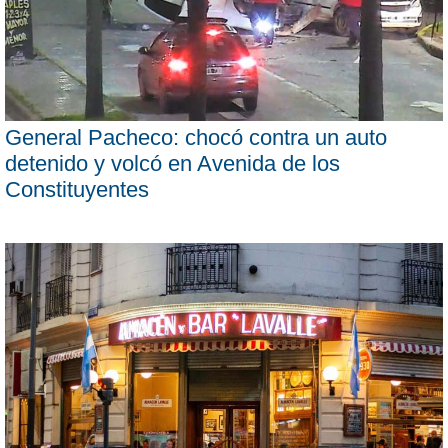
General Pacheco: chocó contra un auto
detenido y volcó en Avenida de los
Constituyentes