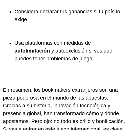
Considera declarar tus ganancias si tu país lo
exige.
Usa plataformas con medidas de
autolimitación
y autoexclusión si ves que
puedes tener problemas de juego.
En resumen, los bookmakers extranjeros son una
pieza poderosa en el mundo de las apuestas.
Gracias a su historia, innovación tecnológica y
presencia global, han transformado cómo y dónde
apostamos. Pero ojo: no todo es brillo y bonificación.
Si vas a entrar en este juego internacional, es clave