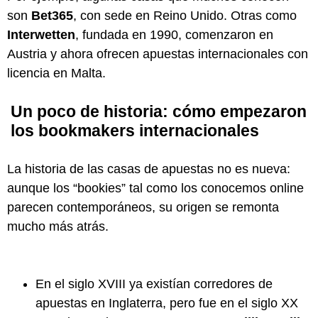
son
Bet365
, con sede en Reino Unido. Otras como
Interwetten
, fundada en 1990, comenzaron en
Austria y ahora ofrecen apuestas internacionales con
licencia en Malta.
Un poco de historia: cómo empezaron
los bookmakers internacionales
La historia de las casas de apuestas no es nueva:
aunque los “bookies” tal como los conocemos online
parecen contemporáneos, su origen se remonta
mucho más atrás.
En el siglo XVIII ya existían corredores de
apuestas en Inglaterra, pero fue en el siglo XX