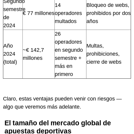
Segundo
14
Bloqueo de webs,
semestre
€ 77 millones
operadores
prohibidos por dos
de
multados
años
2024
26
operadores
Año
Multas,
~€ 142,7
en segundo
2024
prohibiciones,
millones
semestre +
(total)
cierre de webs
más en
primero
Claro, estas ventajas pueden venir con riesgos —
algo que veremos más adelante.
El tamaño del mercado global de
apuestas deportivas