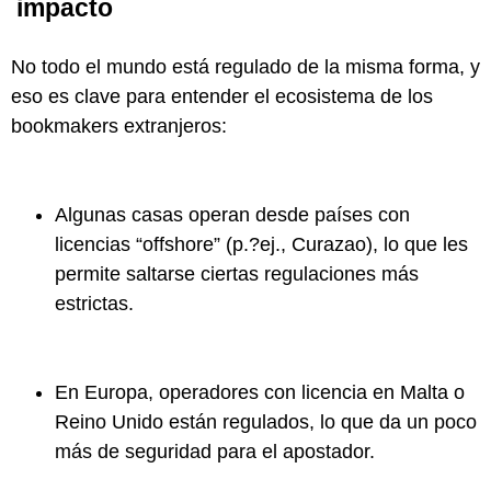
impacto
No todo el mundo está regulado de la misma forma, y
eso es clave para entender el ecosistema de los
bookmakers extranjeros:
Algunas casas operan desde países con
licencias “offshore” (p.?ej., Curazao), lo que les
permite saltarse ciertas regulaciones más
estrictas.
En Europa, operadores con licencia en Malta o
Reino Unido están regulados, lo que da un poco
más de seguridad para el apostador.