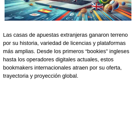
Las casas de apuestas extranjeras ganaron terreno
por su historia, variedad de licencias y plataformas
más amplias. Desde los primeros “bookies” ingleses
hasta los operadores digitales actuales, estos
bookmakers internacionales atraen por su oferta,
trayectoria y proyección global.