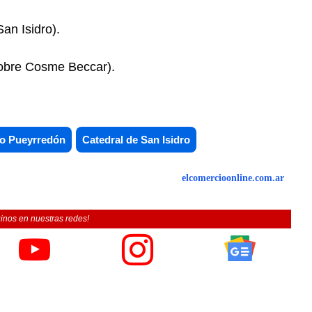
an Isidro).
sobre Cosme Beccar).
o Pueyrredón
Catedral de San Isidro
elcomercioonline.com.ar
inos en nuestras redes!