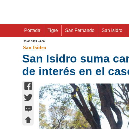
Portada
Tigre
San Fernando
San Isidro
23.09.2025 - 0:00
San Isidro
San Isidro suma car
de interés en el cas