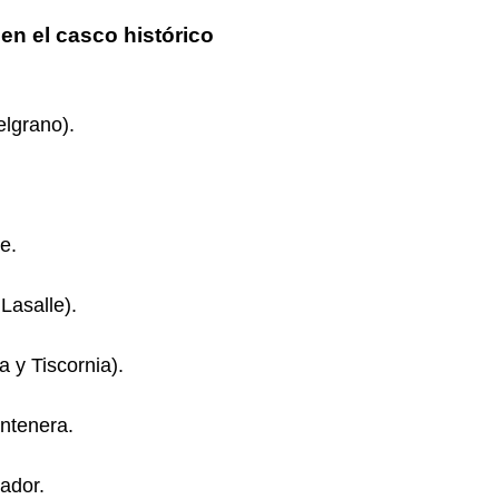
en el casco histórico
elgrano).
e.
Lasalle).
 y Tiscornia).
ntenera.
ador.