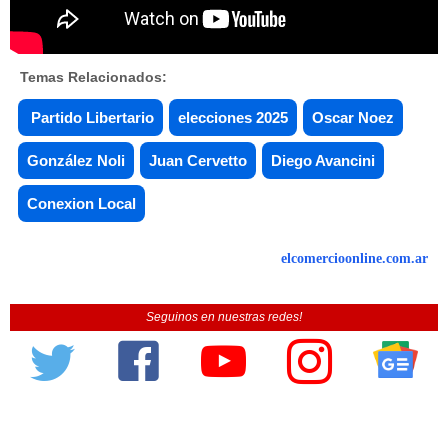
Temas Relacionados:
Partido Libertario
elecciones 2025
Oscar Noez
González Noli
Juan Cervetto
Diego Avancini
Conexion Local
elcomercioonline.com.ar
Seguinos en nuestras redes!