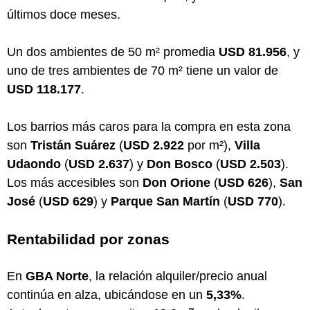
últimos doce meses.
Un dos ambientes de 50 m² promedia
USD 81.956
, y
uno de tres ambientes de 70 m² tiene un valor de
USD 118.177
.
Los barrios más caros para la compra en esta zona
son
Tristán Suárez
(
USD 2.922
por m²),
Villa
Udaondo
(
USD 2.637
) y
Don Bosco
(
USD 2.503
).
Los más accesibles son
Don Orione
(
USD 626
),
San
José
(
USD 629
) y
Parque San Martín
(
USD 770
).
Rentabilidad por zonas
En
GBA Norte
, la relación alquiler/precio anual
continúa en alza, ubicándose en un
5,33%
.