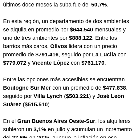
últimos doce meses la suba fue del
50,7%
.
En esta región, un departamento de dos ambientes
se alquila en promedio por
$644.540
mensuales y
uno de tres ambientes por
$888.122
. Entre los
barrios más caros,
Olivos
lidera con un precio
promedio de
$791.416
, seguido por
La Lucila
con
$779.072
y
Vicente López
con
$761.170
.
Entre las opciones más accesibles se encuentran
Boulogne Sur Mer
con un promedio de
$477.838
,
seguido por
Villa Lynch
(
$503.221
) y
José León
Suárez
(
$515.510
).
En el
Gran Buenos Aires Oeste-Sur
, los alquileres
subieron un
3,1%
en julio y acumulan un incremento
del
27,6%
en 2025, aunque la inflación en ese