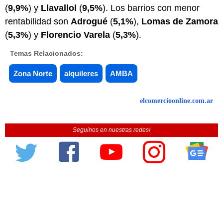
(
9,9%
) y
Llavallol
(
9,5%
). Los barrios con menor
rentabilidad son
Adrogué
(
5,1%
),
Lomas de Zamora
(
5,3%
) y
Florencio Varela
(
5,3%
).
Temas Relacionados:
Zona Norte
alquileres
AMBA
elcomercioonline.com.ar
Seguinos en nuestras redes!