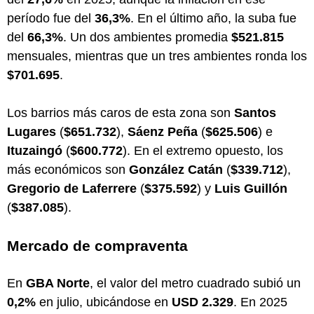
período fue del
36,3%
. En el último año, la suba fue
del
66,3%
. Un dos ambientes promedia
$521.815
mensuales, mientras que un tres ambientes ronda los
$701.695
.
Los barrios más caros de esta zona son
Santos
Lugares
(
$651.732
),
Sáenz Peña
(
$625.506
) e
Ituzaingó
(
$600.772
). En el extremo opuesto, los
más económicos son
González Catán
(
$339.712
),
Gregorio de Laferrere
(
$375.592
) y
Luis Guillón
(
$387.085
).
Mercado de compraventa
En
GBA Norte
, el valor del metro cuadrado subió un
0,2%
en julio, ubicándose en
USD 2.329
. En 2025