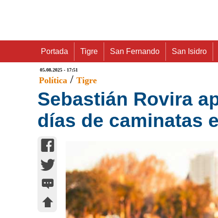
Portada
Tigre
San Fernando
San Isidro
05.08.2025 - 17:51
/
Política
Tigre
Sebastián Rovira ap
días de caminatas e