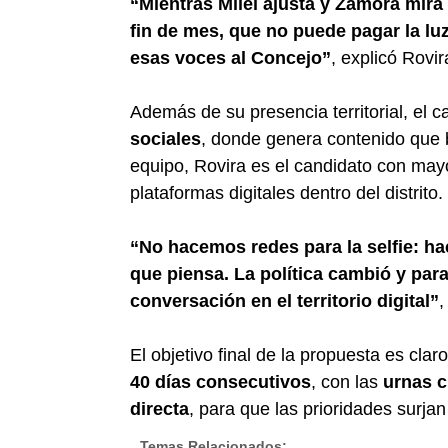
“Mientras Milei ajusta y Zamora mira 
fin de mes, que no puede pagar la luz
esas voces al Concejo”
, explicó Rovir
Además de su presencia territorial, el
sociales
, donde genera contenido que b
equipo, Rovira es el candidato con mayo
plataformas digitales dentro del distrito.
“No hacemos redes para la selfie: ha
que piensa. La política cambió y par
conversación en el territorio digital”
,
El objetivo final de la propuesta es clar
40 días consecutivos
, con las
urnas 
directa
, para que las prioridades surjan 
Temas Relacionados: