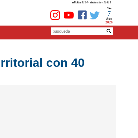
edición 8194 - visitas hoy 11615
Vie
7
Ago
2026
ritorial con 40