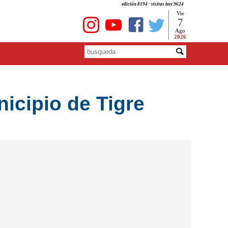
edición 8194 - visitas hoy 9624
Vie
7
Ago
2026
icipio de Tigre