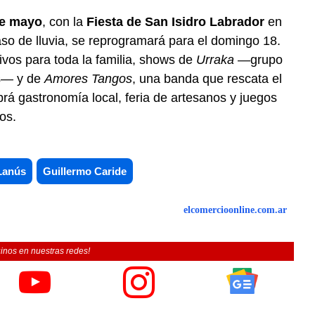
de mayo
, con la
Fiesta de San Isidro Labrador
en
aso de lluvia, se reprogramará para el domingo 18.
tivos para toda la familia, shows de
Urraka
—grupo
os— y de
Amores Tangos
, una banda que rescata el
rá gastronomía local, feria de artesanos y juegos
os.
Lanús
Guillermo Caride
elcomercioonline.com.ar
inos en nuestras redes!