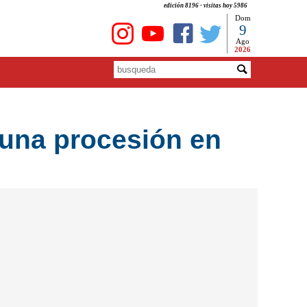
edición 8196 - visitas hoy 5986
Dom
9
Ago
2026
 una procesión en