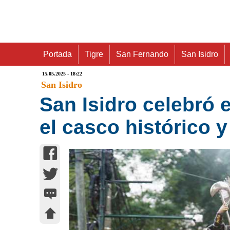
Portada
Tigre
San Fernando
San Isidro
15.05.2025 - 18:22
San Isidro
San Isidro celebró 
el casco histórico 