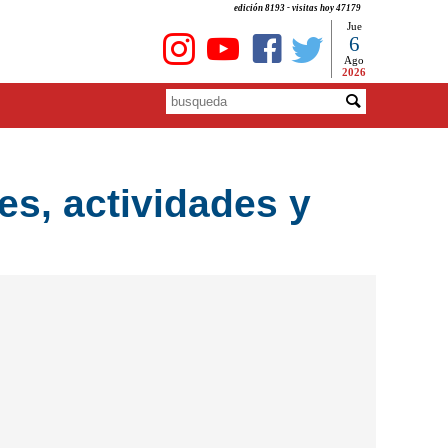
edición 8193 - visitas hoy 47179
Jue
6
Ago
2026
res, actividades y