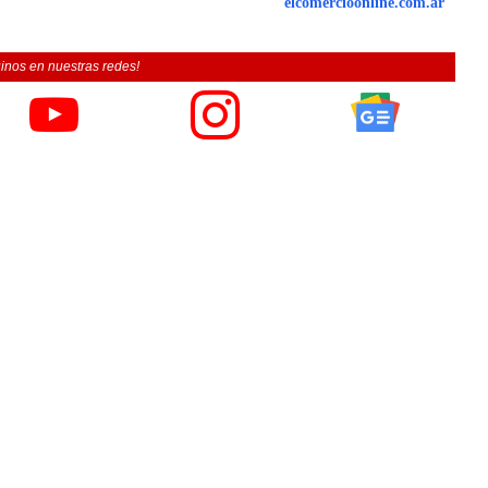
elcomercioonline.com.ar
inos en nuestras redes!