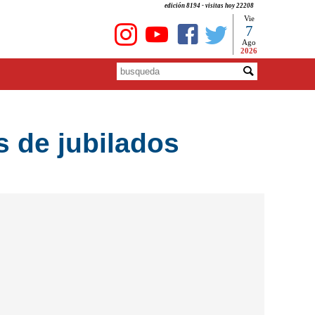
edición 8194 - visitas hoy 22208
Vie
7
Ago
2026
s de jubilados