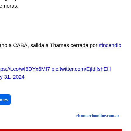
demoras.
no a CABA, salida a Thames cerrada por
#incendio
tps://t.co/wI6DYx6MI7
pic.twitter.com/EjIdifshEH
y 31, 2024
ames
elcomercioonline.com.ar