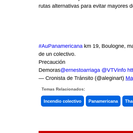
rutas alternativas para evitar mayores 
#AuPanamericana
km 19, Boulogne, ma
de un colectivo.
Precaución
Demoras
@ernestoarriaga
@VTVinfo
ht
— Cronista de Tránsito (@aleginart)
Ma
Temas Relacionados:
Incendio colectivo
Panamericana
Th