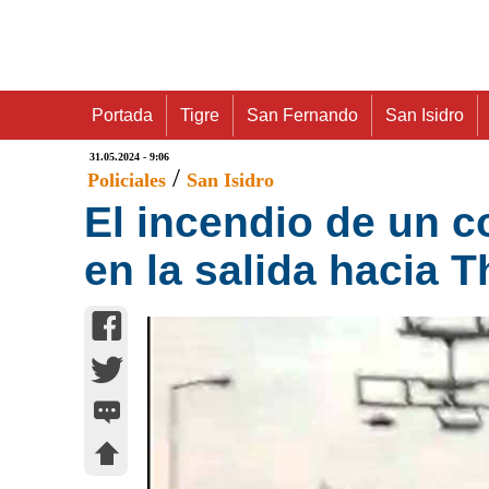
Portada
Tigre
San Fernando
San Isidro
31.05.2024 - 9:06
/
Policiales
San Isidro
El incendio de un c
en la salida hacia 