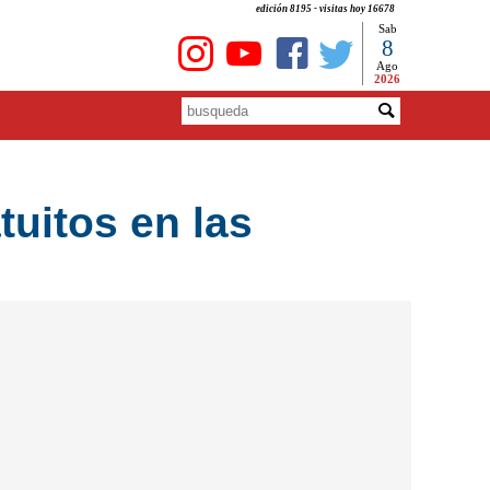
edición 8195 - visitas hoy 16678
Sab
8
Ago
2026
tuitos en las