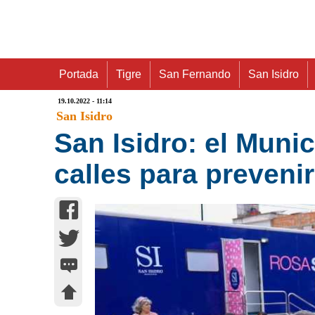
Portada
Tigre
San Fernando
San Isidro
19.10.2022 - 11:14
San Isidro
San Isidro: el Munic
calles para preven