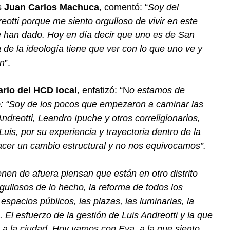
s
Juan Carlos Machuca
, comentó: “
Soy del
eotti porque me siento orgulloso de vivir en este
e han dado. Hoy en día decir que uno es de San
 de la ideología tiene que ver con lo que uno ve y
ón
”.
rio del HCD local
, enfatizó: “N
o estamos de
ó: “Soy de los pocos que empezaron a caminar las
ndreotti, Leandro Ipuche y otros correligionarios,
uis, por su experiencia y trayectoria dentro de la
cer un cambio estructural y no nos equivocamos”.
enen de afuera piensan que están en otro distrito
llosos de lo hecho, la reforma de todos los
espacios públicos, las plazas, las luminarias, la
 El esfuerzo de la gestión de Luis Andreotti y la que
 a la ciudad. Hoy vamos con Eva, a la que siento