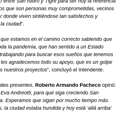
o entre San Isidro y Tigre para ser hoy la referencia
los que son personas muy comprometidas, vecinos
 donde viven sintiéndose tan satisfechos y
 la ciudad
”.
r que estamos en el camino correcto sabiendo que
da la pandemia, que han sentido a un Estado
 trabajando para buscar esos sueños que tenemos
e les agradecemos todo su apoyo, que es un golpe
os nuestros proyectos
”, concluyó el Intendente.
cales presentes,
Roberto Armando Pacheco
opinó:
 Eva Andreotti, para que siga creciendo San
ta. Esperamos que sigan por mucho tiempo más.
, la ciudad estaba hundida y hoy está ‘allá arriba’