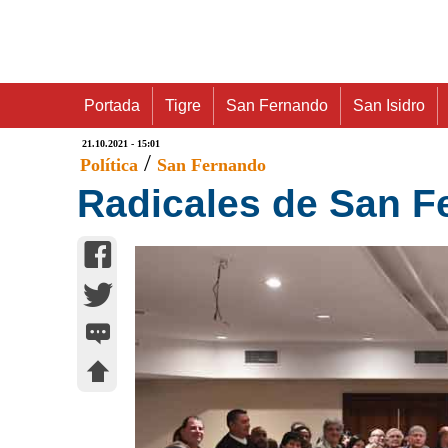
Portada
Tigre
San Fernando
San Isidro
21.10.2021 - 15:01
/
Política
San Fernando
Radicales de San F