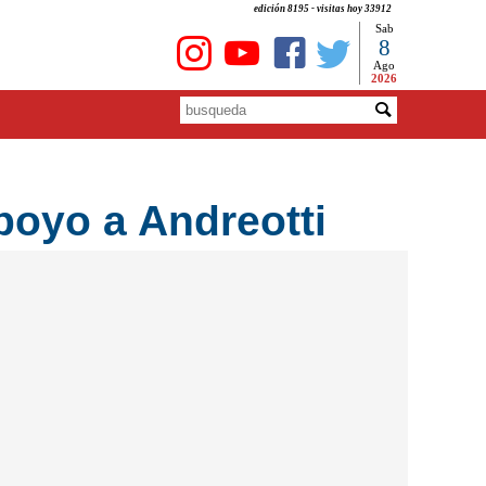
edición 8195 - visitas hoy 33912
Sab
8
Ago
2026
poyo a Andreotti