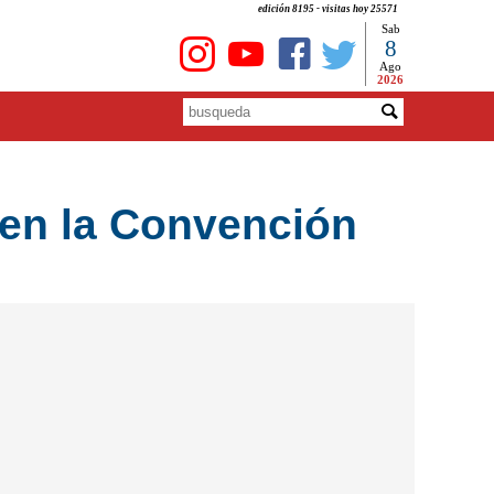
edición 8195 - visitas hoy 25571
Sab
8
Ago
2026
 en la Convención