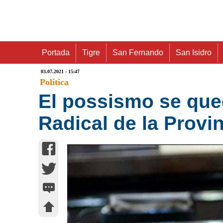
Portada
Tigre
San Fernando
San Isidro
03.07.2021 - 15:47
Política
El possismo se que
Radical de la Provi