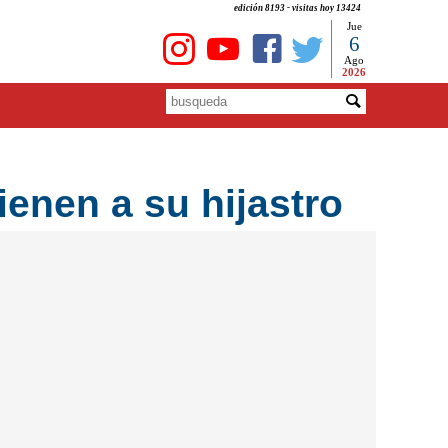
edición 8193 - visitas hoy 13424
Jue
6
Ago
2026
enen a su hijastro