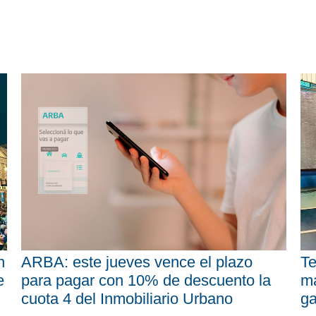
n
ARBA: este jueves vence el plazo
Te
e
para pagar con 10% de descuento la
má
cuota 4 del Inmobiliario Urbano
ga