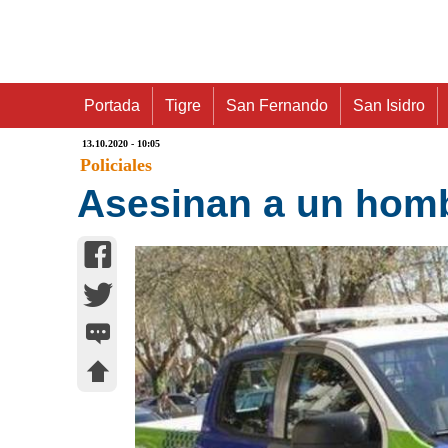
Portada
Tigre
San Fernando
San Isidro
13.10.2020 - 10:05
Policiales
Asesinan a un hombr