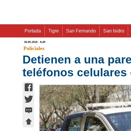
Portada
Tigre
San Fernando
San Isidro
30.09.2020 - 8:49
Policiales
Detienen a una pare
teléfonos celulares