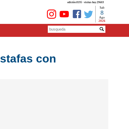
edición 8195 - visitas hoy 29603
Sab
8
Ago
2026
stafas con