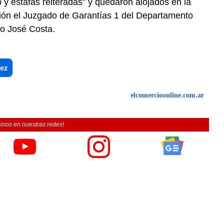
y estafas reiteradas” y quedaron alojados en la
ción el Juzgado de Garantías 1 del Departamento
do José Costa.
uez
elcomercioonline.com.ar
inos en nuestras redes!