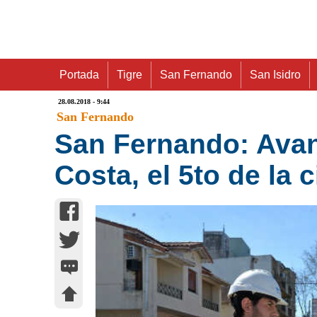
Portada
Tigre
San Fernando
San Isidro
28.08.2018 - 9:44
San Fernando
San Fernando: Avan
Costa, el 5to de la 