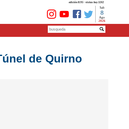
edición 8195 - visitas hoy 3202
Sab
8
Ago
2026
Túnel de Quirno