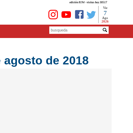
edición 8194 - visitas hoy 38517
Vie
7
Ago
2026
 agosto de 2018