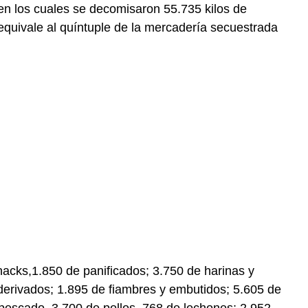
 en los cuales se decomisaron 55.735 kilos de
equivale al quíntuple de la mercadería secuestrada
snacks,1.850 de panificados; 3.750 de harinas y
derivados; 1.895 de fiambres y embutidos; 5.605 de
escado, 3.700 de pollos, 768 de lechones; 2.952