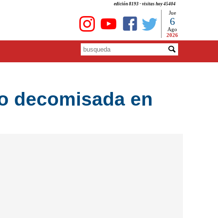
edición 8193 - visitas hoy 45404
Jue
6
Ago
2026
do decomisada en