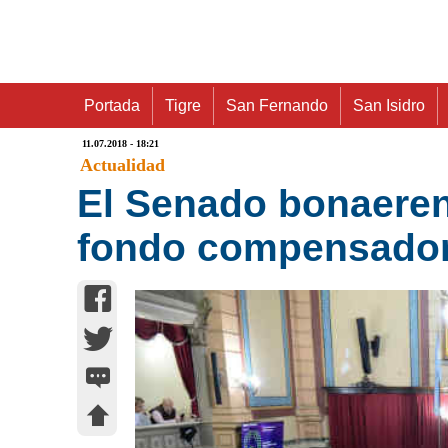
Portada
Tigre
San Fernando
San Isidro
11.07.2018 - 18:21
Actualidad
El Senado bonaerens
fondo compensador 