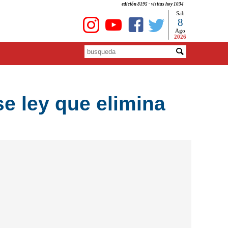
edición 8195 - visitas hoy 1034
Sab
8
Ago
2026
se ley que elimina