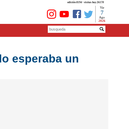
edición 8194 - visitas hoy 26170
Vie
7
Ago
2026
do esperaba un