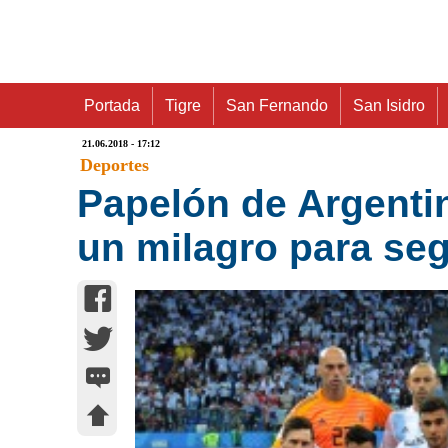
Portada
Tigre
San Fernando
San Isidro
21.06.2018 - 17:12
Deportes
Papelón de Argenti
un milagro para seg