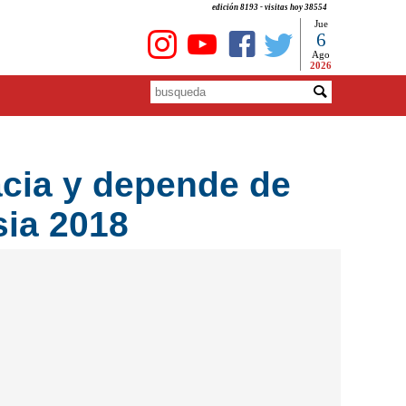
edición 8193 - visitas hoy 38554
Jue
6
Ago
2026
acia y depende de
sia 2018