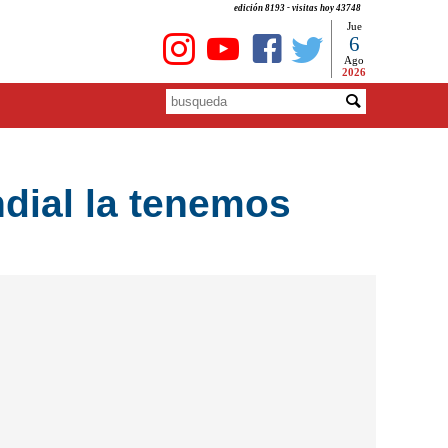
edición 8193 - visitas hoy 43748
Jue
6
Ago
2026
dial la tenemos