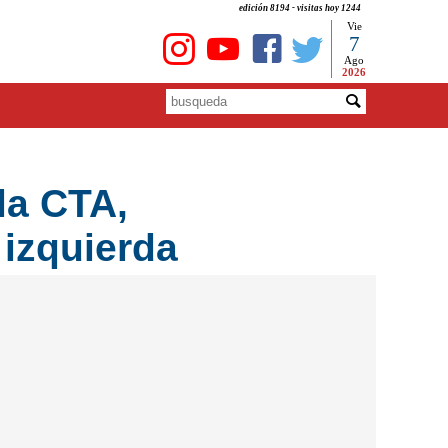
edición 8194 - visitas hoy 1244
Vie
7
Ago
2026
la CTA,
 izquierda