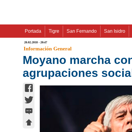
Portada
Tigre
San Fernando
San Isidro
20.02.2018 - 20:47
Información General
Moyano marcha contr
agrupaciones social