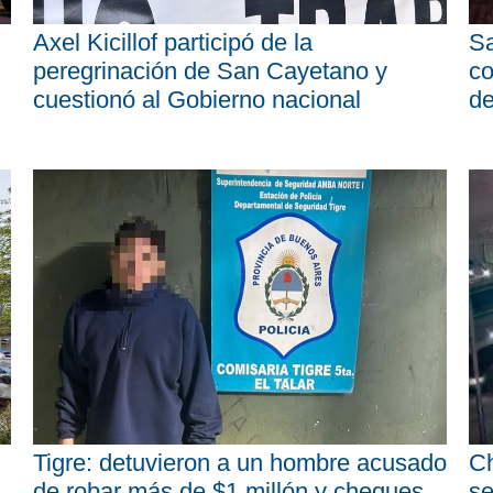
Axel Kicillof participó de la
Sa
peregrinación de San Cayetano y
co
cuestionó al Gobierno nacional
d
Tigre: detuvieron a un hombre acusado
Ch
de robar más de $1 millón y cheques
se