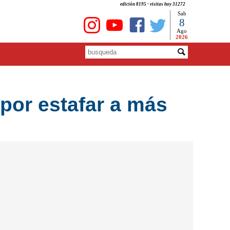
edición 8195 - visitas hoy 31272
Sab
8
Ago
2026
por estafar a más