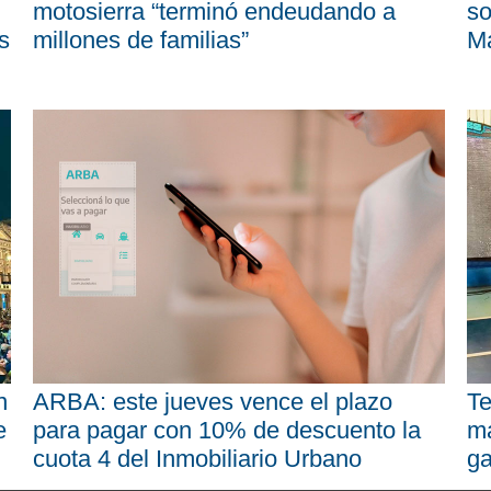
motosierra “terminó endeudando a
so
s
millones de familias”
M
n
ARBA: este jueves vence el plazo
Te
e
para pagar con 10% de descuento la
má
cuota 4 del Inmobiliario Urbano
ga