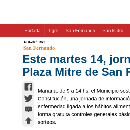
Portada
Tigre
San Fernando
San Isidro
13.11.2017 - 9:24
San Fernando
Este martes 14, jor
Plaza Mitre de San
Mañana, de 9 a 14 hs, el Municipio sos
Constitución, una jornada de informació
enfermedad ligada a los hábitos aliment
forma gratuita controles generales bási
sorteos.