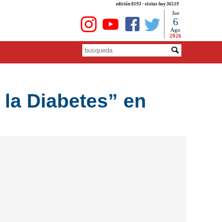
edición 8193 - visitas hoy 36519
Jue
6
Ago
2026
 la Diabetes” en