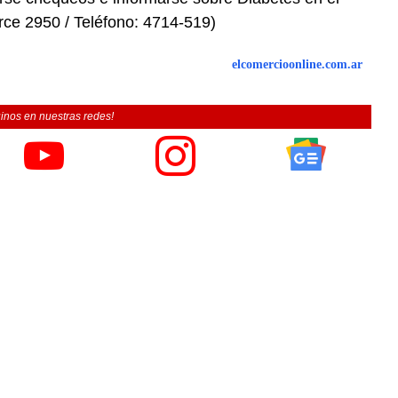
rce 2950 / Teléfono: 4714-519)
elcomercioonline.com.ar
inos en nuestras redes!