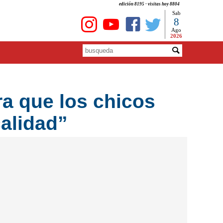
edición 8195 - visitas hoy 8804
Sab
8
Ago
2026
a que los chicos
alidad”