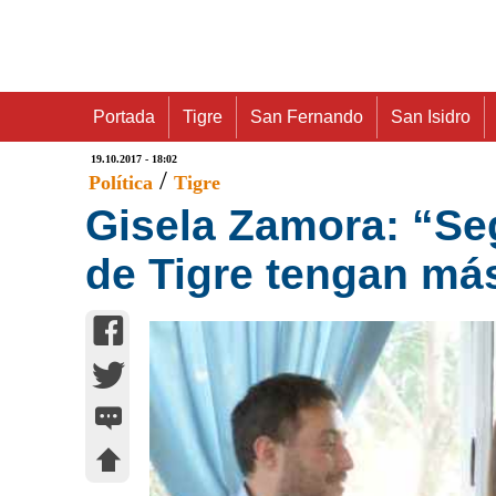
Portada
Tigre
San Fernando
San Isidro
19.10.2017 - 18:02
/
Política
Tigre
Gisela Zamora: “Seg
de Tigre tengan más