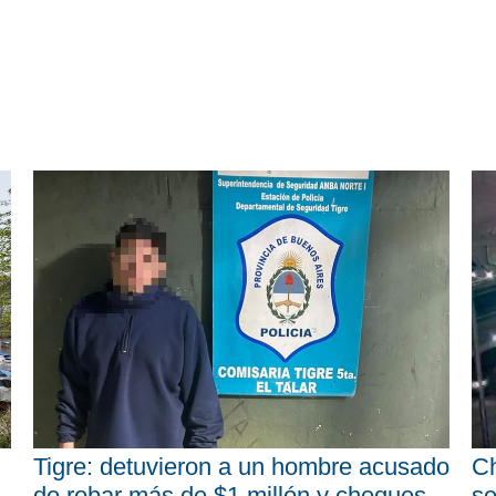
Tigre: detuvieron a un hombre acusado
Ch
de robar más de $1 millón y cheques
se