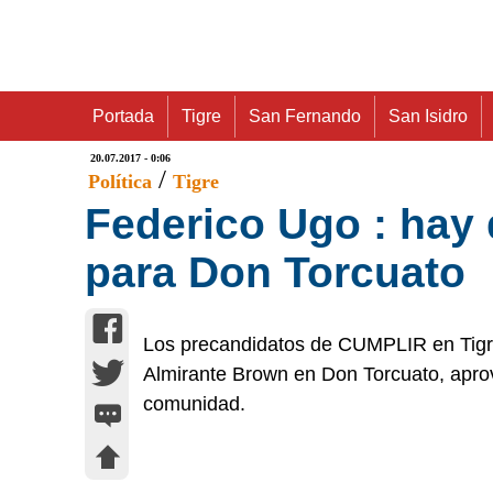
Portada
Tigre
San Fernando
San Isidro
20.07.2017 - 0:06
/
Política
Tigre
Federico Ugo : hay 
para Don Torcuato
Los precandidatos de CUMPLIR en Tigre 
Almirante Brown en Don Torcuato, apro
comunidad.