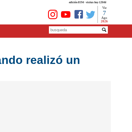
edición 8194 - visitas hoy 12046
Vie
7
Ago
2026
ndo realizó un