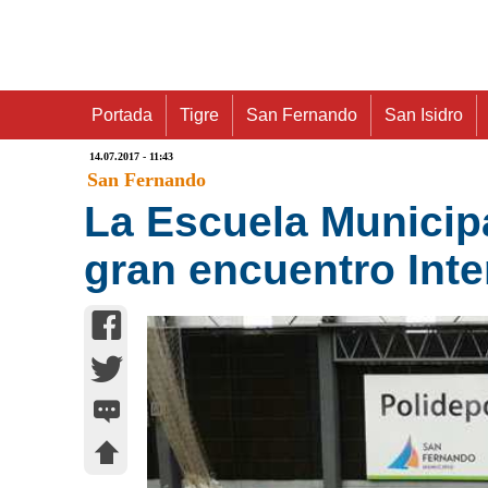
Portada
Tigre
San Fernando
San Isidro
14.07.2017 - 11:43
San Fernando
La Escuela Municipa
gran encuentro Inte