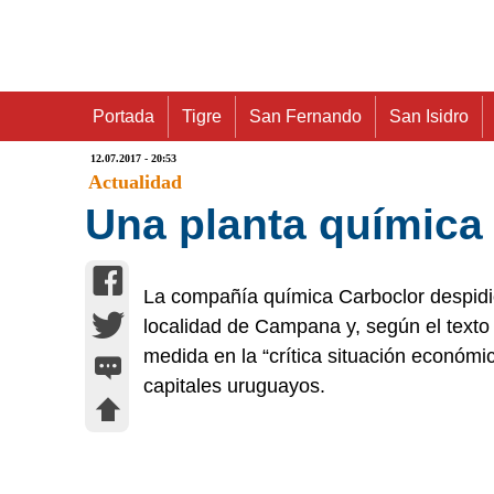
Portada
Tigre
San Fernando
San Isidro
12.07.2017 - 20:53
Actualidad
Una planta química
La compañía química Carboclor despidió
localidad de Campana y, según el texto 
medida en la “crítica situación económic
capitales uruguayos.