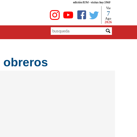
edición 8194 - visitas hoy 5960
Vie
7
Ago
2026
 obreros