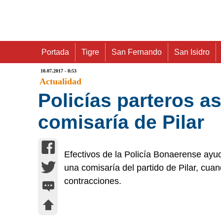
Portada
Tigre
San Fernando
San Isidro
10.07.2017 - 8:53
Actualidad
Policías parteros a
comisaría de Pilar
Efectivos de la Policía Bonaerense ayu
una comisaría del partido de Pilar, cua
contracciones.