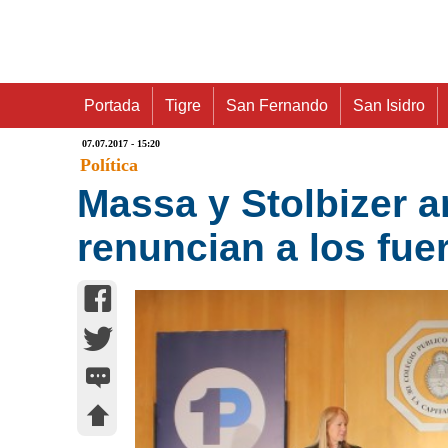
Portada
Tigre
San Fernando
San Isidro
07.07.2017 - 15:20
Política
Massa y Stolbizer 
renuncian a los fue