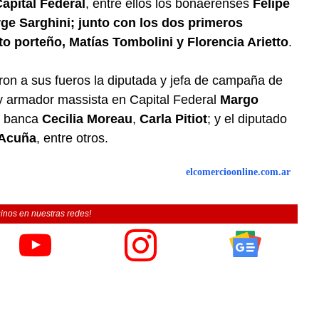
apital Federal
, entre ellos los bonaerenses
Felipe
rge Sarghini; junto con los dos primeros
ito porteño, Matías Tombolini y Florencia Arietto
.
on a sus fueros la diputada y jefa de campaña de
 y armador massista en Capital Federal
Margo
e banca
Cecilia Moreau
,
Carla Pitiot
; y el diputado
 Acuña
, entre otros.
elcomercioonline.com.ar
inos en nuestras redes!