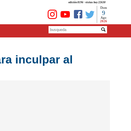
edición 8196 - visitas hoy 22630
Dom
9
Ago
2026
ra inculpar al