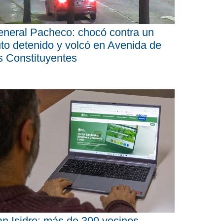
neral Pacheco: chocó contra un
to detenido y volcó en Avenida de
s Constituyentes
n Isidro: más de 300 vecinos