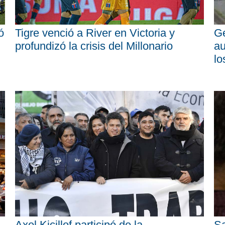
ó
Tigre venció a River en Victoria y
Ge
profundizó la crisis del Millonario
au
lo
Axel Kicillof participó de la
Sa