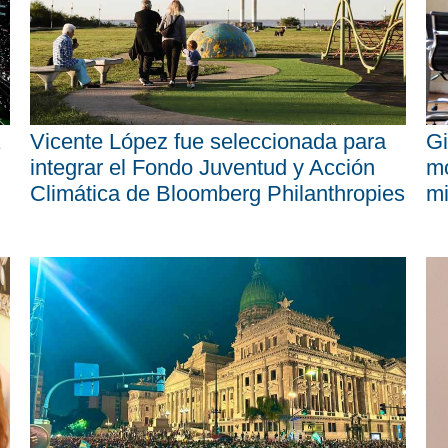
Vicente López fue seleccionada para
Gi
integrar el Fondo Juventud y Acción
mo
Climática de Bloomberg Philanthropies
mi