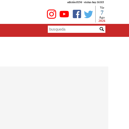
edición 8194 - visitas hoy 16103
Vie
7
Ago
2026