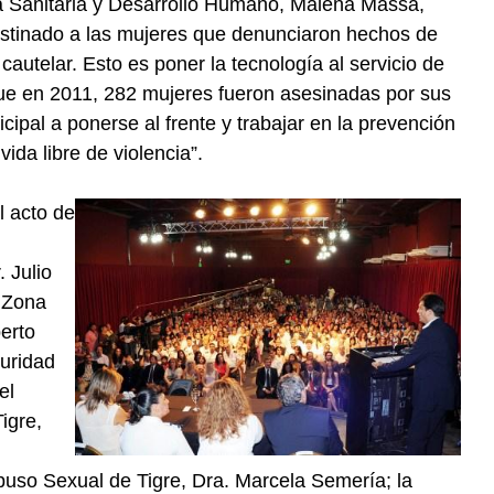
ica Sanitaria y Desarrollo Humano, Malena Massa,
estinado a las mujeres que denunciaron hechos de
cautelar. Esto es poner la tecnología al servicio de
que en 2011, 282 mujeres fueron asesinadas por sus
ipal a ponerse al frente y trabajar en la prevención
ida libre de violencia”.
 acto de
 Julio
e Zona
erto
guridad
el
igre,
buso Sexual de Tigre, Dra. Marcela Semería; la