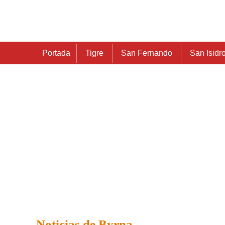
Portada
Tigre
San Fernando
San Isidr
Noticias de Byrna