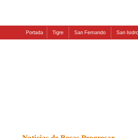
Portada
Tigre
San Fernando
San Isidr
Noticias de Becas Progresar