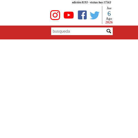
edición 8193 - visitas hoy 17563
Jue
6
Ago
2026