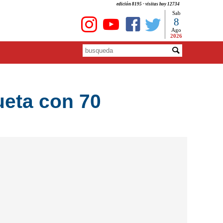
edición 8195 - visitas hoy 12734
Sab
8
Ago
2026
ueta con 70