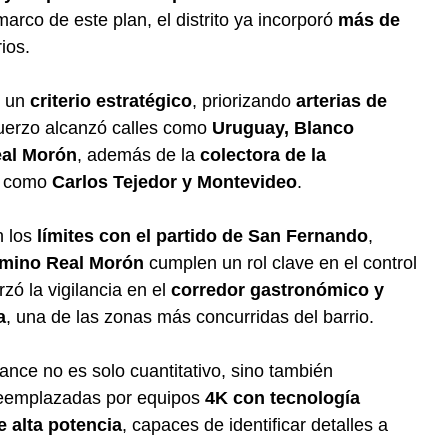
marco de este plan, el distrito ya incorporó
más de
ios.
o un
criterio estratégico
, priorizando
arterias de
efuerzo alcanzó calles como
Uruguay, Blanco
eal Morón
, además de la
colectora de la
s como
Carlos Tejedor y Montevideo
.
n los
límites con el partido de San Fernando
,
mino Real Morón
cumplen un rol clave en el control
zó la vigilancia en el
corredor gastronómico y
a
, una de las zonas más concurridas del barrio.
ance no es solo cuantitativo, sino también
reemplazadas por equipos
4K con tecnología
 alta potencia
, capaces de identificar detalles a