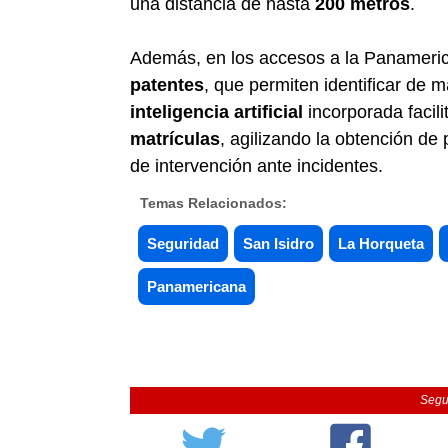
una distancia de hasta
200 metros
.
Además, en los accesos a la Panamerica
patentes
, que permiten identificar de 
inteligencia artificial
incorporada facil
matrículas
, agilizando la obtención de
de intervención ante incidentes.
Temas Relacionados:
Seguridad
San Isidro
La Horqueta
Panamericana
Segu